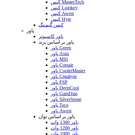
کیس MasterTech
کیس Logikey
کیس Awest
کیس Hyte
کیس گیمینگ
پاور
پاور کامپیوتر
پاور بر اساس برند
پاور Green
پاور Asus
پاور MSI
پاور Corsair
پاور CoolerMaster
پاور Gigabyte
پاور FSP
پاور DeepCool
پاور GamDias
پاور SilverStone
پاور Tsco
پاور Awest
پاور بر اساس توان
پاور 1300 وات
پاور 1200 وات
پاور 1000 وات