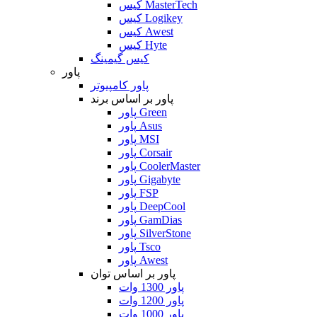
کیس MasterTech
کیس Logikey
کیس Awest
کیس Hyte
کیس گیمینگ
پاور
پاور کامپیوتر
پاور بر اساس برند
پاور Green
پاور Asus
پاور MSI
پاور Corsair
پاور CoolerMaster
پاور Gigabyte
پاور FSP
پاور DeepCool
پاور GamDias
پاور SilverStone
پاور Tsco
پاور Awest
پاور بر اساس توان
پاور 1300 وات
پاور 1200 وات
پاور 1000 وات