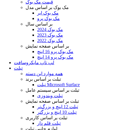
قیمت مک بوک
مک بوک بر اساس مدل
مک بوک ایر
مک بوک پرو
بر اساس سال
مک بوک 2024
مک بوک 2023
مک بوک 2022
بر اساس صفحه نمایش
مک بوک پرو 16 اینچ
مک بوک پرو 14 اینچ
لپ تاپ مایکروسافت
تبلت
همه موارد این دسته
تبلت بر اساس برند
تبلت Microsoft Surface
تبلت بر اساس سیستم عامل
تبلت ویندوزی
تبلت بر اساس صفحه نمایش
تبلت 12 اینچ و بزرگ‌تر
تبلت 10 اینچ و بزرگتر
تبلت بر اساس کاربری
تبلت قلم دار
لوازم جانبی تبلت