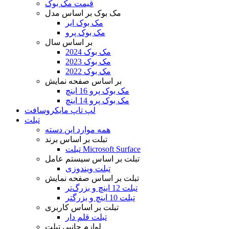
قیمت مک بوک
مک بوک بر اساس مدل
مک بوک ایر
مک بوک پرو
بر اساس سال
مک بوک 2024
مک بوک 2023
مک بوک 2022
بر اساس صفحه نمایش
مک بوک پرو 16 اینچ
مک بوک پرو 14 اینچ
لپ تاپ مایکروسافت
تبلت
همه موارد این دسته
تبلت بر اساس برند
تبلت Microsoft Surface
تبلت بر اساس سیستم عامل
تبلت ویندوزی
تبلت بر اساس صفحه نمایش
تبلت 12 اینچ و بزرگ‌تر
تبلت 10 اینچ و بزرگتر
تبلت بر اساس کاربری
تبلت قلم دار
لوازم جانبی تبلت