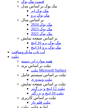
قیمت مک بوک
مک بوک بر اساس مدل
مک بوک ایر
مک بوک پرو
بر اساس سال
مک بوک 2024
مک بوک 2023
مک بوک 2022
بر اساس صفحه نمایش
مک بوک پرو 16 اینچ
مک بوک پرو 14 اینچ
لپ تاپ مایکروسافت
تبلت
همه موارد این دسته
تبلت بر اساس برند
تبلت Microsoft Surface
تبلت بر اساس سیستم عامل
تبلت ویندوزی
تبلت بر اساس صفحه نمایش
تبلت 12 اینچ و بزرگ‌تر
تبلت 10 اینچ و بزرگتر
تبلت بر اساس کاربری
تبلت قلم دار
لوازم جانبی تبلت