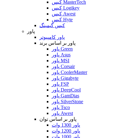
کیس MasterTech
کیس Logikey
کیس Awest
کیس Hyte
کیس گیمینگ
پاور
پاور کامپیوتر
پاور بر اساس برند
پاور Green
پاور Asus
پاور MSI
پاور Corsair
پاور CoolerMaster
پاور Gigabyte
پاور FSP
پاور DeepCool
پاور GamDias
پاور SilverStone
پاور Tsco
پاور Awest
پاور بر اساس توان
پاور 1300 وات
پاور 1200 وات
پاور 1000 وات