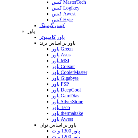
کیس MasterTech
کیس Logikey
کیس Awest
کیس Hyte
کیس گیمینگ
پاور
پاور کامپیوتر
پاور بر اساس برند
پاور Green
پاور Asus
پاور MSI
پاور Corsair
پاور CoolerMaster
پاور Gigabyte
پاور FSP
پاور DeepCool
پاور GamDias
پاور SilverStone
پاور Tsco
پاور thermaltake
پاور Awest
پاور بر اساس توان
پاور 1300 وات
پاور 1200 وات