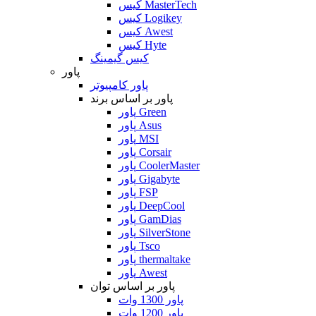
کیس MasterTech
کیس Logikey
کیس Awest
کیس Hyte
کیس گیمینگ
پاور
پاور کامپیوتر
پاور بر اساس برند
پاور Green
پاور Asus
پاور MSI
پاور Corsair
پاور CoolerMaster
پاور Gigabyte
پاور FSP
پاور DeepCool
پاور GamDias
پاور SilverStone
پاور Tsco
پاور thermaltake
پاور Awest
پاور بر اساس توان
پاور 1300 وات
پاور 1200 وات