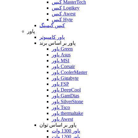
کیس MasterTech
کیس Logikey
کیس Awest
کیس Hyte
کیس گیمینگ
پاور
پاور کامپیوتر
پاور بر اساس برند
پاور Green
پاور Asus
پاور MSI
پاور Corsair
پاور CoolerMaster
پاور Gigabyte
پاور FSP
پاور DeepCool
پاور GamDias
پاور SilverStone
پاور Tsco
پاور thermaltake
پاور Awest
پاور بر اساس توان
پاور 1300 وات
پاور 1200 وات